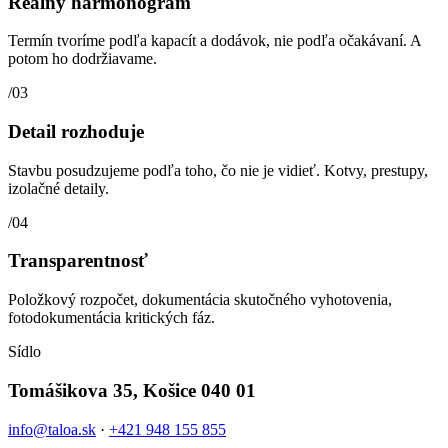
Reálny harmonogram
Termín tvoríme podľa kapacít a dodávok, nie podľa očakávaní. A
potom ho dodržiavame.
/0
3
Detail rozhoduje
Stavbu posudzujeme podľa toho, čo nie je vidieť. Kotvy, prestupy,
izolačné detaily.
/0
4
Transparentnosť
Položkový rozpočet, dokumentácia skutočného vyhotovenia,
fotodokumentácia kritických fáz.
Sídlo
Tomášikova 35, Košice 040 01
info@taloa.sk
·
+421 948 155 855