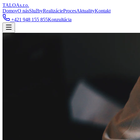
TALOA
s.r.o.
Domov
O nás
Služby
Realizácie
Proces
Aktuality
Kontakt
+421 948 155 855
Konzultácia