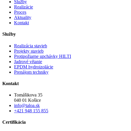
Služby
Realizácie
Proces
Aktuality
Kontakt
Služby
Realizácia stavieb
Projekty stavieb
Protipožiarne upchávky HILTI
Jadrové vŕtanie
EPDM hydroizolácie
Prenájom techniky
Kontakt
Tomášikova 35
040 01 Košice
info@taloa.sk
+421 948 155 855
Certifikácia