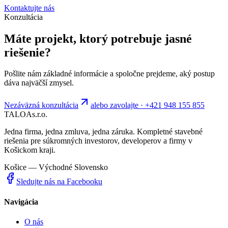
Kontaktujte nás
Konzultácia
Máte projekt, ktorý potrebuje jasné
riešenie?
Pošlite nám základné informácie a spoločne prejdeme, aký postup
dáva najväčší zmysel.
Nezáväzná konzultácia
alebo zavolajte · +421 948 155 855
TALOA
s.r.o.
Jedna firma, jedna zmluva, jedna záruka. Kompletné stavebné
riešenia pre súkromných investorov, developerov a firmy v
Košickom kraji.
Košice — Východné Slovensko
Sledujte nás na Facebooku
Navigácia
O nás