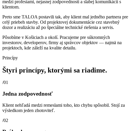
medzi profesiami, nejasnej zodpovednosti a slabej komunikácii s
klientom.
Preto sme TALOA postavili tak, aby klient mal jedného partnera pre
celý priebeh stavby. Od projektovej dokumentácie cez stavebný
dozor a realizáciu až po špeciálne technické riešenia a servis.
Pôsobíme v Košiciach a okolí. Pracujeme pre súkromných
investorov, developerov, firmy aj správcov objektov — najmä na
projektoch, kde záleží na kvalite detailu.
Princípy
Štyri princípy, ktorými sa riadime.
/0
1
Jedna zodpovednosť
Klient nehľadá medzi remeslami toho, kto chybu spôsobil. Stojí za
výsledkom jeden zhotoviteľ.
/0
2